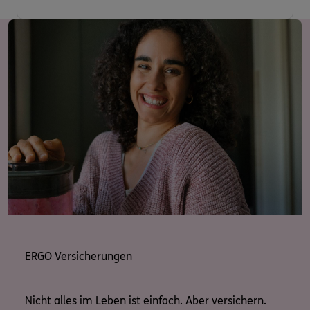
und beantworte sehr gerne Fragen zu Produkten und
meinem Serviceangebot.
Kontaktieren Sie mich gerne über das Kontaktformular
auf der Webseite, via Mail (andreas.schiek@ergo.de),
vor Ort oder telefonisch.
Ich freue mich auf Sie. Bleiben Sie gesund!
Ihre ERGO Geschäftsstelle (Eisenach)
Andreas Schiek
ERGO Versicherungen
Nicht alles im Leben ist einfach. Aber versichern.