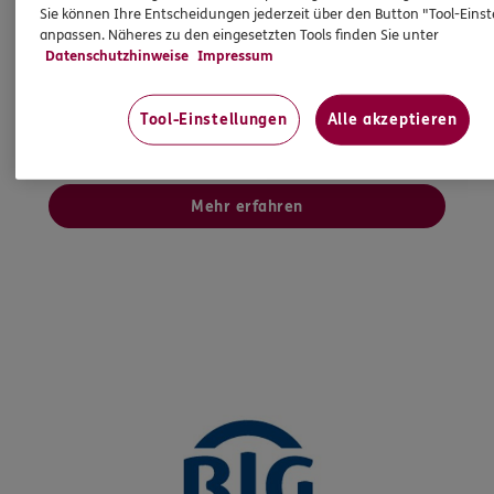
Besser gefördert, flexibler und mit mehr
Sie können Ihre Entscheidungen jederzeit über den Button "Tool-Eins
Möglichkeiten für Ihre Zukunft. Ein zeitgemäßes
anpassen. Näheres zu den eingesetzten Tools finden Sie unter
Datenschutzhinweise
Impressum
sowie vielfältiges Angebot lädt jetzt ein, Ihre
Absicherung fürs Alter renditestark und
kostengünstig zu erweitern. Frühzeitig
Tool-Einstellungen
Alle akzeptieren
informieren lohnt sich.
Mehr erfahren